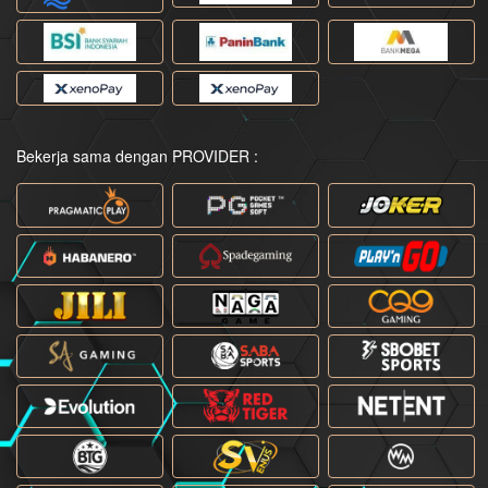
Bekerja sama dengan PROVIDER :