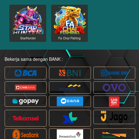
StarHunter
Fa Chai Fishing
Bekerja sama dengan BANK :