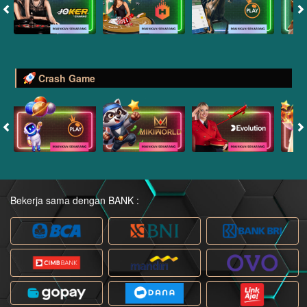
Crash Game
Bekerja sama dengan BANK :