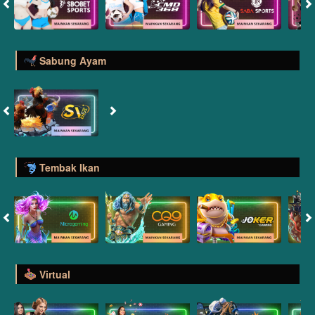
Sabung Ayam
Tembak Ikan
Virtual